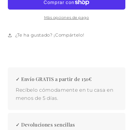
BAMBU
BAMBU
GRES
GRES
28:8X19:8X3
28:8X19:8X3
Más opciones de pago
NATURAL
NATURAL
¿Te ha gustado? ¡Compártelo!
✓ Envío GRATIS a partir de 150€
Recíbelo cómodamente en tu casa en
menos de 5 días.
✓ Devoluciones sencillas