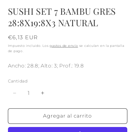
SUSHI SET 7 BAMBU GRES
28:8X19:8X3 NATURAL
Precio
€6,13 EUR
habitual
Impuesto incluido. Los
gastos de envío
se calculan en la pantalla
de pago.
Ancho: 28.8; Alto: 3; Prof.: 19.8
Cantidad
Reducir
Aumentar
cantidad
cantidad
para
para
SUSHI
SUSHI
Agregar al carrito
SET
SET
7
7