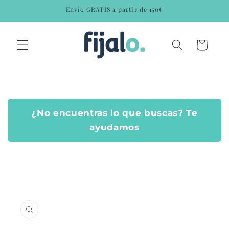
Ir
Envío GRATIS a partir de 150€
directamente
al contenido
Carrito
¿No encuentras lo que buscas? Te
ayudamos
Ir
directamente
a la
información
del producto