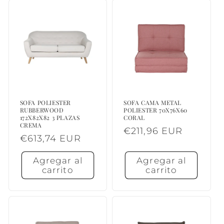
SOFA POLIESTER
SOFA CAMA METAL
RUBBERWOOD
POLIESTER 70X76X60
172X82X82 3 PLAZAS
CORAL
CREMA
Precio
€211,96 EUR
Precio
€613,74 EUR
habitual
habitual
Agregar al
Agregar al
carrito
carrito