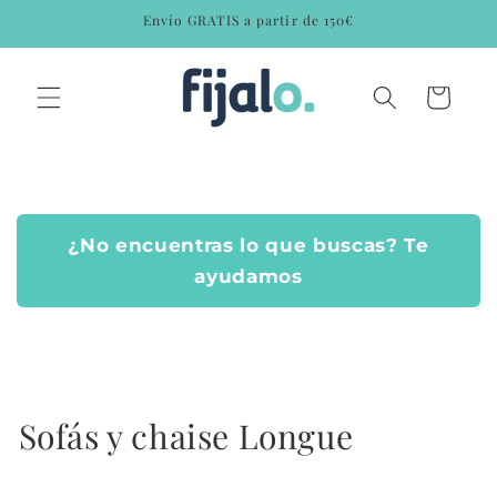
Ir
Envío GRATIS a partir de 150€
directamente
al contenido
Carrito
¿No encuentras lo que buscas? Te
ayudamos
C
Sofás y chaise Longue
o