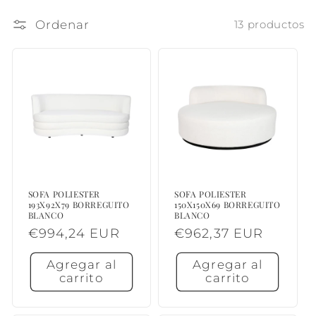
l
Ordenar
13 productos
e
c
c
i
ó
n
SOFA POLIESTER
SOFA POLIESTER
:
193X92X79 BORREGUITO
150X150X69 BORREGUITO
BLANCO
BLANCO
Precio
€994,24 EUR
Precio
€962,37 EUR
habitual
habitual
Agregar al
Agregar al
carrito
carrito