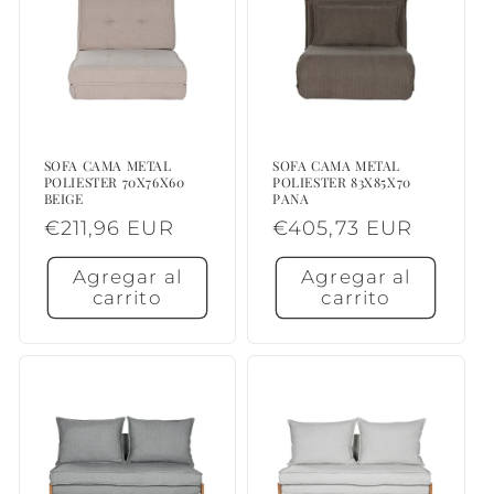
SOFA CAMA METAL
SOFA CAMA METAL
POLIESTER 70X76X60
POLIESTER 83X85X70
BEIGE
PANA
Precio
€211,96 EUR
Precio
€405,73 EUR
habitual
habitual
Agregar al
Agregar al
carrito
carrito