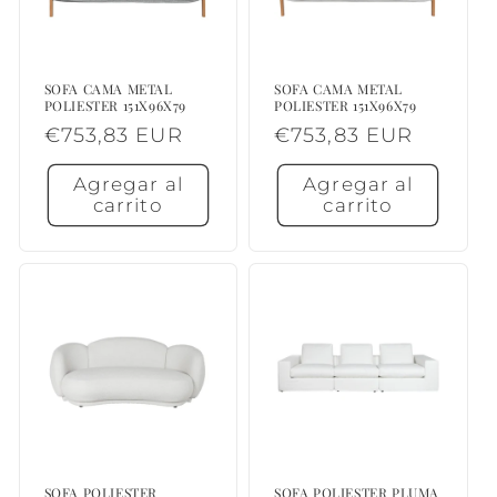
SOFA CAMA METAL
SOFA CAMA METAL
POLIESTER 151X96X79
POLIESTER 151X96X79
Precio
€753,83 EUR
Precio
€753,83 EUR
habitual
habitual
Agregar al
Agregar al
carrito
carrito
SOFA POLIESTER
SOFA POLIESTER PLUMA