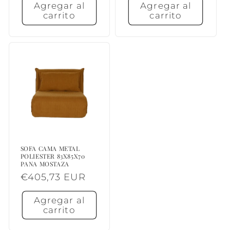
Agregar al
Agregar al
carrito
carrito
SOFA CAMA METAL
POLIESTER 83X85X70
PANA MOSTAZA
Precio
€405,73 EUR
habitual
Agregar al
carrito