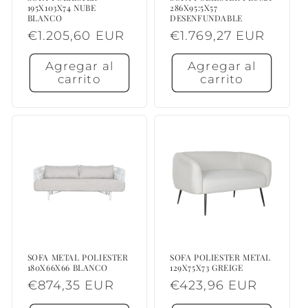
195X103X74 NUBE
286X95:5X57
BLANCO
DESENFUNDABLE
Precio
€1.205,60 EUR
Precio
€1.769,27 EUR
habitual
habitual
Agregar al
Agregar al
carrito
carrito
SOFA METAL POLIESTER
SOFA POLIESTER METAL
180X66X66 BLANCO
129X75X73 GREIGE
Precio
€874,35 EUR
Precio
€423,96 EUR
habitual
habitual