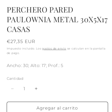
PERCHERO PARED
PAULOWNIA METAL 30X5X17
CASAS
Precio
€27,35 EUR
habitual
Impuesto incluido. Los
gastos de envío
se calculan en la pantalla
de pago.
Ancho: 30; Alto: 17; Prof.: 5
Cantidad
Reducir
Aumentar
cantidad
cantidad
para
para
PERCHERO
PERCHERO
Agregar al carrito