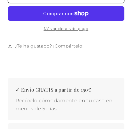
PARED
PARED
PAULOWNIA
PAULOWNIA
METAL
METAL
30X5X17
30X5X17
CASAS
CASAS
Más opciones de pago
¿Te ha gustado? ¡Compártelo!
✓ Envío GRATIS a partir de 150€
Recíbelo cómodamente en tu casa en
menos de 5 días.