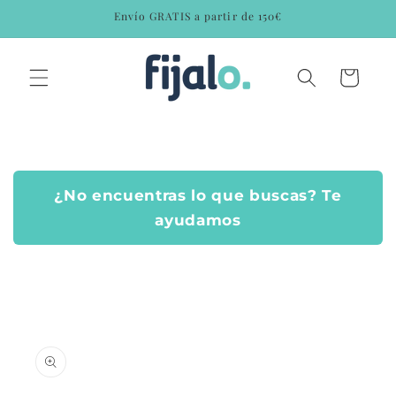
Ir
Envío GRATIS a partir de 150€
directamente
al contenido
Carrito
¿No encuentras lo que buscas? Te
ayudamos
Ir
directamente
a la
información
del producto