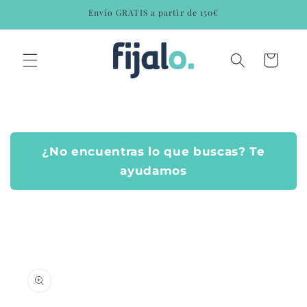
Ir
Envío GRATIS a partir de 150€
directamente
al contenido
Carrito
¿No encuentras lo que buscas? Te
ayudamos
Ir
directamente
a la
información
del producto