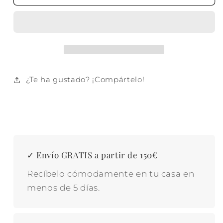
PARED
PARED
MADERA
MADERA
METAL
METAL
23X9X36
23X9X36
CAFE
CAFE
VICHY
VICHY
¿Te ha gustado? ¡Compártelo!
✓ Envío GRATIS a partir de 150€
Recíbelo cómodamente en tu casa en
menos de 5 días.