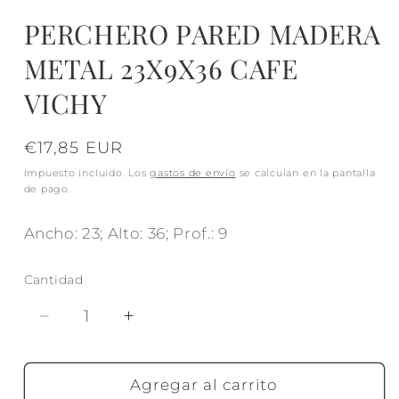
PERCHERO PARED MADERA
METAL 23X9X36 CAFE
VICHY
Precio
€17,85 EUR
habitual
Impuesto incluido. Los
gastos de envío
se calculan en la pantalla
de pago.
Ancho: 23; Alto: 36; Prof.: 9
Cantidad
Reducir
Aumentar
cantidad
cantidad
para
para
PERCHERO
PERCHERO
Agregar al carrito