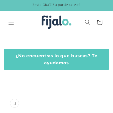
Ir
Envío GRATIS a partir de 150€
directamente
al contenido
Carrito
¿No encuentras lo que buscas? Te
ayudamos
Ir
directamente
a la
información
del producto