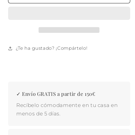
METAL
METAL
34X17X9
34X17X9
CUBIERTOS
CUBIERTOS
CROMADO
CROMADO
PLATEADO
PLATEADO
¿Te ha gustado? ¡Compártelo!
✓ Envío GRATIS a partir de 150€
Recíbelo cómodamente en tu casa en
menos de 5 días.