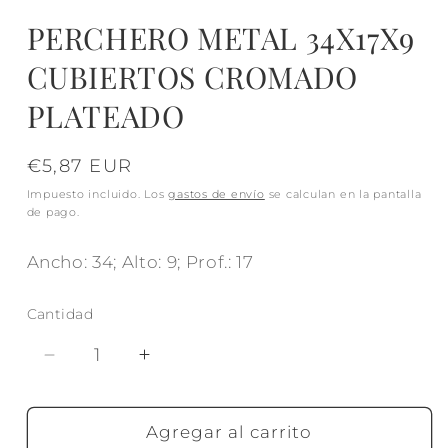
PERCHERO METAL 34X17X9
CUBIERTOS CROMADO
PLATEADO
Precio
€5,87 EUR
habitual
Impuesto incluido. Los
gastos de envío
se calculan en la pantalla
de pago.
Ancho: 34; Alto: 9; Prof.: 17
Cantidad
Reducir
Aumentar
cantidad
cantidad
para
para
PERCHERO
PERCHERO
Agregar al carrito