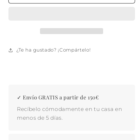
INOX
INOX
PP
PP
30X30X51
30X30X51
30L
30L
TOUCH
TOUCH
MATE
MATE
PLATEADO
PLATEADO
¿Te ha gustado? ¡Compártelo!
✓ Envío GRATIS a partir de 150€
Recíbelo cómodamente en tu casa en
menos de 5 días.