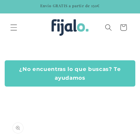
Ir
Envío GRATIS a partir de 150€
directamente
al contenido
Carrito
¿No encuentras lo que buscas? Te
ayudamos
Ir
directamente
a la
información
del producto