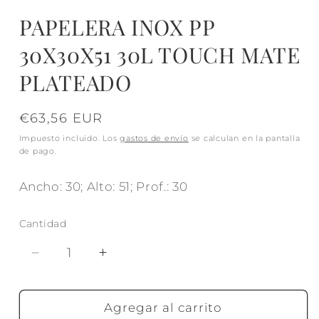
PAPELERA INOX PP
30X30X51 30L TOUCH MATE
PLATEADO
Precio
€63,56 EUR
habitual
Impuesto incluido. Los
gastos de envío
se calculan en la pantalla
de pago.
Ancho: 30; Alto: 51; Prof.: 30
Cantidad
Reducir
Aumentar
cantidad
cantidad
para
para
PAPELERA
PAPELERA
Agregar al carrito