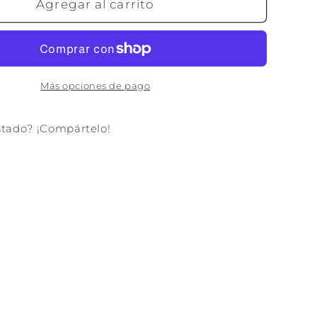
JOYERO
Agregar al carrito
TER
POLIESTER
23X17X9
AZUL
Más opciones de pago
stado? ¡Compártelo!