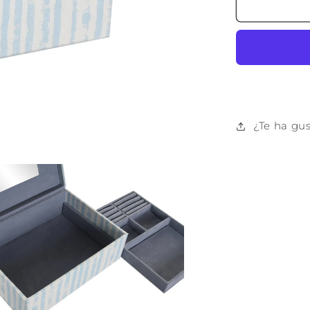
JOYERO
POLIES
23X17X9
AZUL
¿Te ha gu