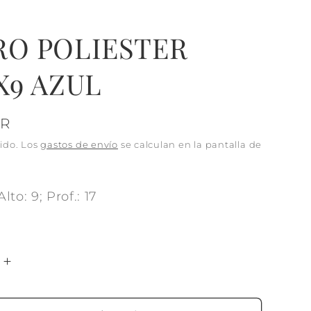
RO POLIESTER
X9 AZUL
UR
ido. Los
gastos de envío
se calculan en la pantalla de
lto: 9; Prof.: 17
Aumentar
cantidad
para