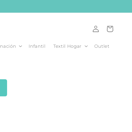
Iniciar
Carrito
sesión
nación
Infantil
Textil Hogar
Outlet
s