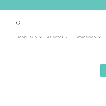
Ir
directamente
al contenido
Mobiliario
Asientos
Iluminación
Ir