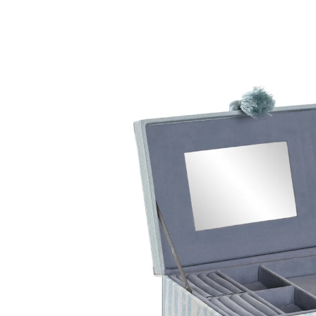
directamente
a la
información
del producto