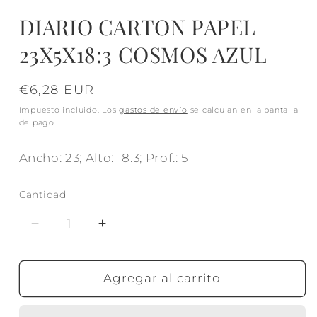
DIARIO CARTON PAPEL
23X5X18:3 COSMOS AZUL
Precio
€6,28 EUR
habitual
Impuesto incluido. Los
gastos de envío
se calculan en la pantalla
de pago.
Ancho: 23; Alto: 18.3; Prof.: 5
Cantidad
Reducir
Aumentar
cantidad
cantidad
para
para
DIARIO
DIARIO
Agregar al carrito
CARTON
CARTON
PAPEL
PAPEL