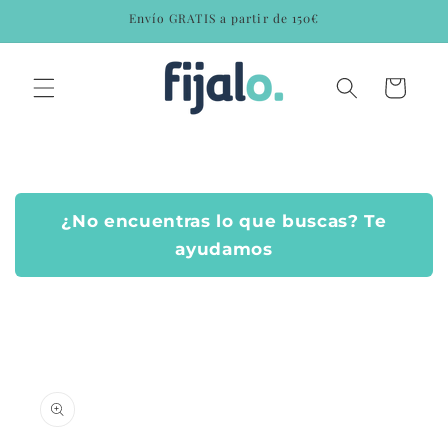
Ir
Envío GRATIS a partir de 150€
directamente
al contenido
Carrito
¿No encuentras lo que buscas? Te
ayudamos
Ir
directamente
a la
información
del producto