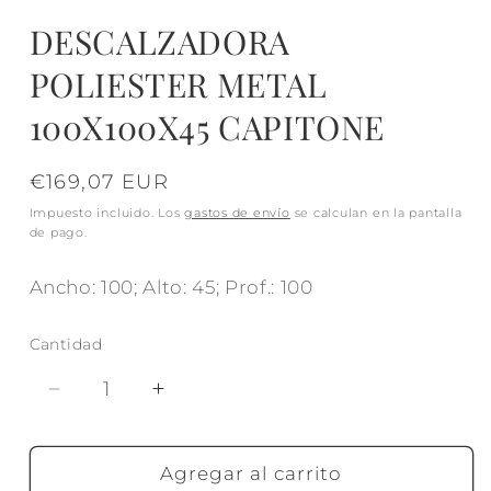
DESCALZADORA
POLIESTER METAL
100X100X45 CAPITONE
Precio
€169,07 EUR
habitual
Impuesto incluido. Los
gastos de envío
se calculan en la pantalla
de pago.
Ancho: 100; Alto: 45; Prof.: 100
Cantidad
Reducir
Aumentar
cantidad
cantidad
para
para
DESCALZADORA
DESCALZADORA
Agregar al carrito