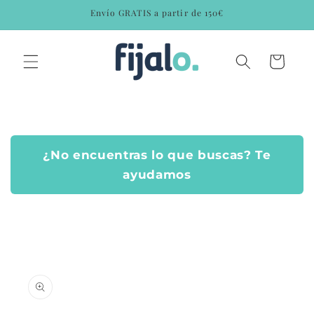
Ir
Envío GRATIS a partir de 150€
directamente
al contenido
Carrito
¿No encuentras lo que buscas? Te
ayudamos
Ir
directamente
a la
información
del producto