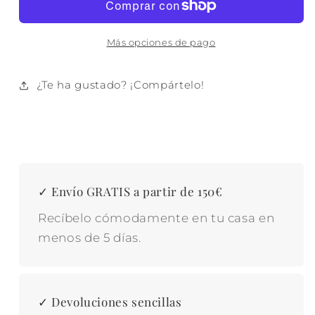
380
380
GR.
GR.
VERDE
VERDE
Más opciones de pago
¿Te ha gustado? ¡Compártelo!
✓ Envío GRATIS a partir de 150€
Recíbelo cómodamente en tu casa en
menos de 5 días.
✓ Devoluciones sencillas