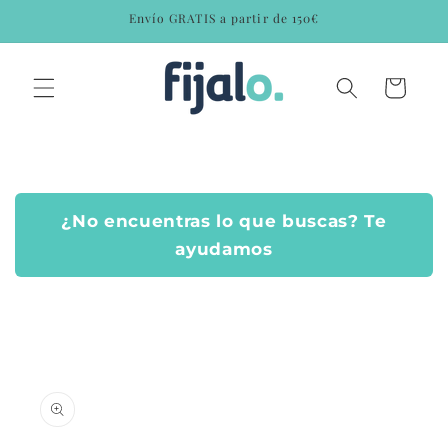
Ir
Envío GRATIS a partir de 150€
directamente
al contenido
Carrito
¿No encuentras lo que buscas? Te
ayudamos
Ir
directamente
a la
información
del producto