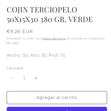
COJIN TERCIOPELO
50X15X30 380 GR. VERDE
Precio
€9,26 EUR
habitual
Impuesto incluido. Los
gastos de envío
se calculan en la pantalla
de pago.
Ancho: 50; Alto: 30; Prof.: 15
Cantidad
Reducir
Aumentar
cantidad
cantidad
para
para
COJIN
COJIN
Agregar al carrito
TERCIOPELO
TERCIOPELO
50X15X30
50X15X30