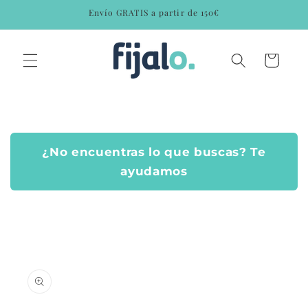
Ir
Envío GRATIS a partir de 150€
directamente
al contenido
Carrito
¿No encuentras lo que buscas? Te
ayudamos
Ir
directamente
a la
información
del producto