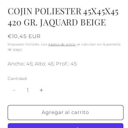
COJIN POLIESTER 45X45X45
420 GR. JAQUARD BEIGE
Precio
€10,45 EUR
habitual
Impuesto incluido. Los
gastos de envío
se calculan en la pantalla
de pago.
Ancho: 45; Alto: 45; Prof.: 45
Cantidad
Reducir
Aumentar
cantidad
cantidad
para
para
COJIN
COJIN
Agregar al carrito
POLIESTER
POLIESTER
45X45X45
45X45X45