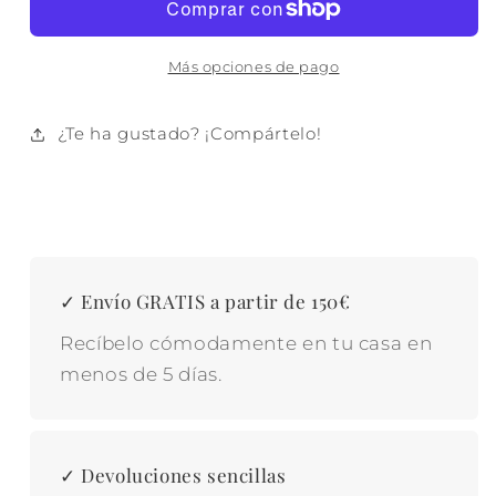
420
420
GR.
GR.
JAQUARD
JAQUARD
Más opciones de pago
BEIGE
BEIGE
¿Te ha gustado? ¡Compártelo!
✓ Envío GRATIS a partir de 150€
Recíbelo cómodamente en tu casa en
menos de 5 días.
✓ Devoluciones sencillas