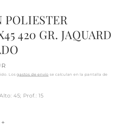
N POLIESTER
X45 420 GR. JAQUARD
ADO
UR
ido. Los
gastos de envío
se calculan en la pantalla de
lto: 45; Prof.: 15
Aumentar