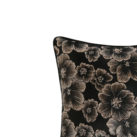
directamente
a la
información
del producto