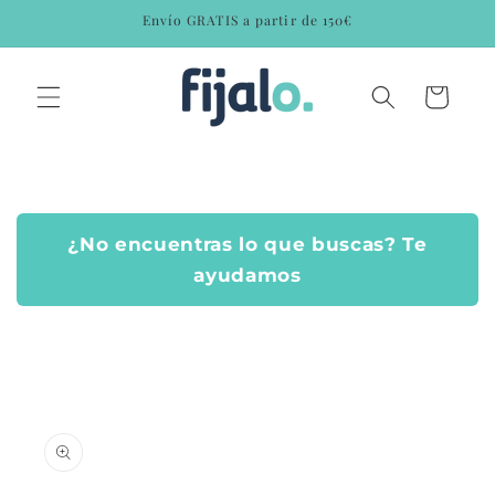
Ir
Envío GRATIS a partir de 150€
directamente
al contenido
Carrito
¿No encuentras lo que buscas? Te
ayudamos
Ir
directamente
a la
información
del producto