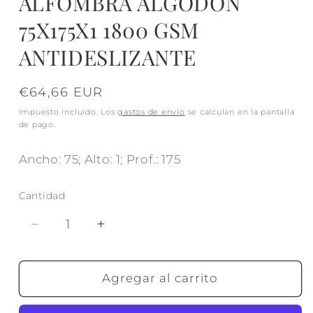
ALFOMBRA ALGODON
modal
75X175X1 1800 GSM
ANTIDESLIZANTE
Precio
€64,66 EUR
habitual
Impuesto incluido. Los
gastos de envío
se calculan en la pantalla
de pago.
Ancho: 75; Alto: 1; Prof.: 175
Cantidad
Reducir
Aumentar
cantidad
cantidad
para
para
ALFOMBRA
ALFOMBRA
Agregar al carrito
ALGODON
ALGODON
75X175X1
75X175X1