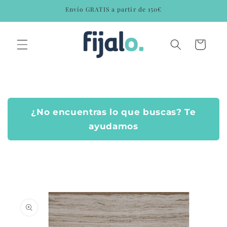
Ir
Envío GRATIS a partir de 150€
directamente
al contenido
Carrito
¿No encuentras lo que buscas? Te
ayudamos
Ir
directamente
a la
información
del producto