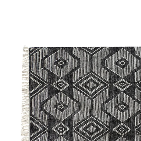
directamente
a la
información
del producto