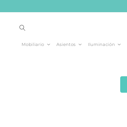
Ir
directamente
al contenido
Mobiliario
Asientos
Iluminación
Ir