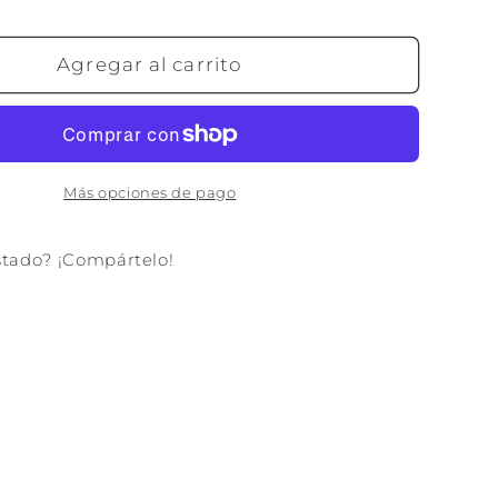
cantidad
para
RA
ALFOMBRA
Agregar al carrito
N
ALGODON
X1
160X230X1
1400
GSM
FLECOS
Más opciones de pago
NEGRO
stado? ¡Compártelo!