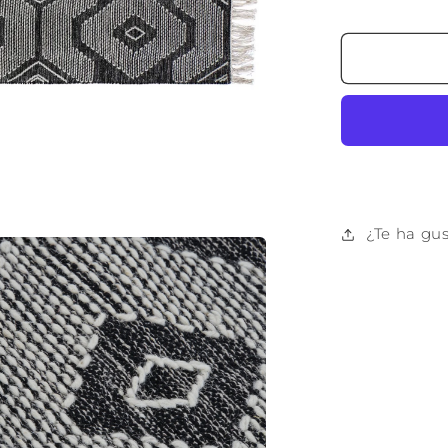
cantidad
para
ALFOMB
ALGODO
160X230
1400
GSM
FLECOS
NEGRO
¿Te ha gu