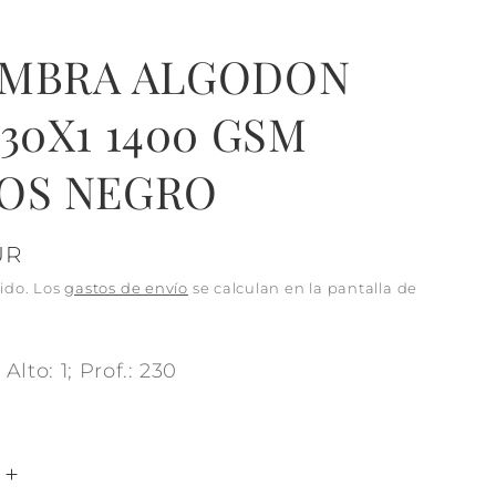
MBRA ALGODON
30X1 1400 GSM
OS NEGRO
UR
ido. Los
gastos de envío
se calculan en la pantalla de
Alto: 1; Prof.: 230
Aumentar