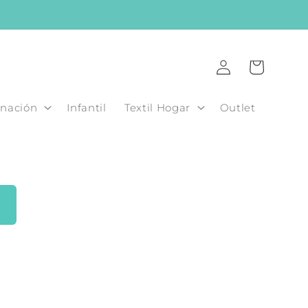
Iniciar
Carrito
sesión
nación
Infantil
Textil Hogar
Outlet
s