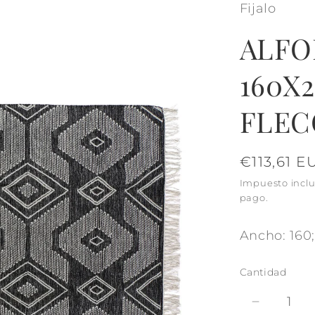
Fijalo
ALFO
160X2
FLEC
Precio
€113,61 E
habitual
Impuesto inclu
pago.
Ancho: 160; 
Cantidad
Reducir